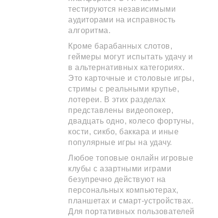
тестируются независимыми
аудиторами на исправность
алгоритма.
Кроме барабанных слотов,
геймеры могут испытать удачу и
в альтернативных категориях.
Это карточные и столовые игры,
стримы с реальными крупье,
лотереи. В этих разделах
представлены видеопокер,
двадцать одно, колесо фортуны,
кости, сикбо, баккара и иные
популярные игры на удачу.
Любое топовые онлайн игровые
клубы с азартными играми
безупречно действуют на
персональных компьютерах,
планшетах и смарт-устройствах.
Для портативных пользователей