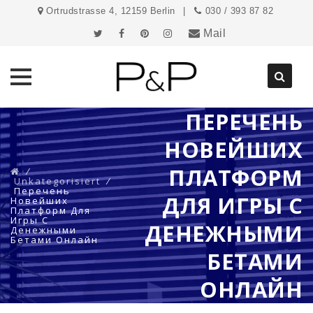
Ortrudstrasse 4, 12159 Berlin
030 / 393 87 82
Mail
ПЕРЕЧЕНЬ
Direkt
zum
НОВЕЙШИХ
Inhalt
ПЛАТФОРМ
⁄
Unkategorisiert
⁄
Перечень
ДЛЯ ИГРЫ С
Новейших
Платформ Для
Игры С
ДЕНЕЖНЫМИ
Денежными
Бетами Онлайн
БЕТАМИ
ОНЛАЙН