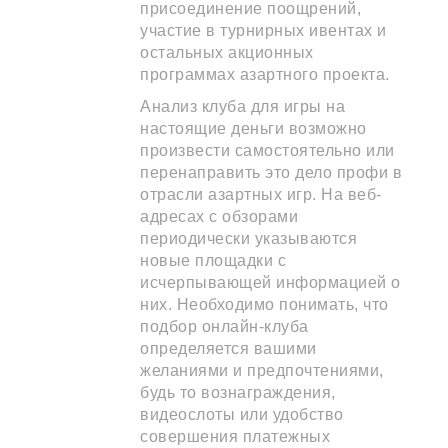
присоединение поощрений,
участие в турнирных ивентах и
остальных акционных
программах азартного проекта.
Анализ клуба для игры на
настоящие деньги возможно
произвести самостоятельно или
перенаправить это дело профи в
отрасли азартных игр. На веб-
адресах с обзорами
периодически указываются
новые площадки с
исчерпывающей информацией о
них. Необходимо понимать, что
подбор онлайн-клуба
определяется вашими
желаниями и предпочтениями,
будь то вознаграждения,
видеослоты или удобство
совершения платежных