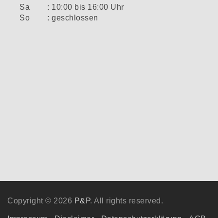
Sa : 10:00 bis 16:00 Uhr
So : geschlossen
Copyright © 2026
P&P
. All rights reserved.