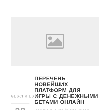
ПЕРЕЧЕНЬ
НОВЕЙШИХ
ПЛАТФОРМ ДЛЯ
ИГРЫ С ДЕНЕЖНЫМИ
GESCHRIEBEN
БЕТАМИ ОНЛАЙН