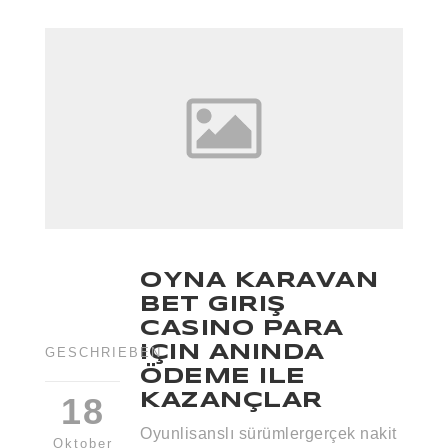
OYNA KARAVAN
BET GIRIŞ
CASINO PARA
IÇIN ANINDA
GESCHRIEBEN
ÖDEME ILE
KAZANÇLAR
18
Oyunlisanslı sürümlergerçek nakit
Oktober