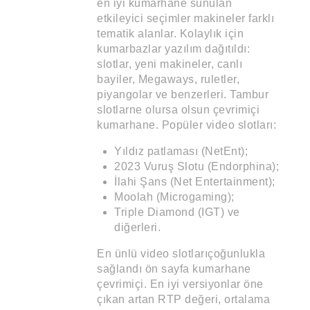
en iyi kumarhane sunulan
etkileyici seçimler makineler farklı
tematik alanlar. Kolaylık için
kumarbazlar yazılım dağıtıldı:
slotlar, yeni makineler, canlı
bayiler, Megaways, ruletler,
piyangolar ve benzerleri. Tambur
slotlarne olursa olsun çevrimiçi
kumarhane. Popüler video slotları:
Yıldız patlaması (NetEnt);
2023 Vuruş Slotu (Endorphina);
İlahi Şans (Net Entertainment);
Moolah (Microgaming);
Triple Diamond (IGT) ve
diğerleri.
En ünlü video slotlarıçoğunlukla
sağlandı ön sayfa kumarhane
çevrimiçi. En iyi versiyonlar öne
çıkan artan RTP değeri, ortalama