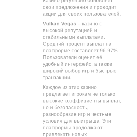
Казино регулярно обновляет
свои предложения и проводит
акции для своих пользователей.
Vulkan Vegas
– казино с
высокой репутацией и
стабильными выплатами.
Средний процент выплат на
платформе составляет 96-97%.
Пользователи оценят её
удобный интерфейс, а также
широкий выбор игр и быстрые
транзакции.
Каждое из этих казино
предлагает игрокам не только
высокие коэффициенты выплат,
но и безопасность,
разнообразие игр и честные
условия для выигрыша. Эти
платформы продолжают
привлекать новых