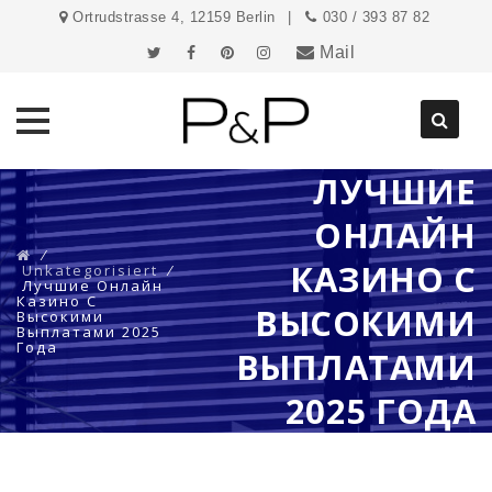
Ortrudstrasse 4, 12159 Berlin
030 / 393 87 82
Mail
ЛУЧШИЕ
Direkt
zum
ОНЛАЙН
Inhalt
⁄
КАЗИНО С
Unkategorisiert
⁄
Лучшие Онлайн
Казино С
ВЫСОКИМИ
Высокими
Выплатами 2025
Года
ВЫПЛАТАМИ
2025 ГОДА