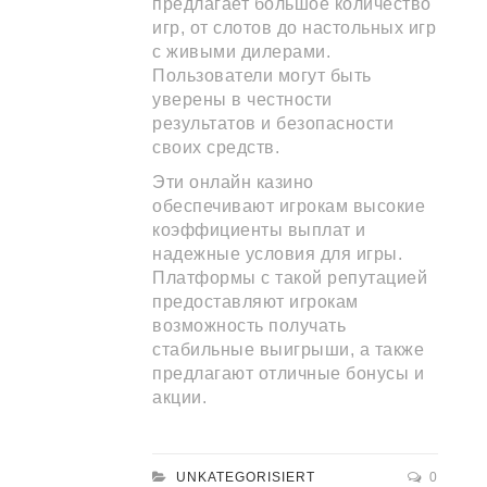
предлагает большое количество
игр, от слотов до настольных игр
с живыми дилерами.
Пользователи могут быть
уверены в честности
результатов и безопасности
своих средств.
Эти онлайн казино
обеспечивают игрокам высокие
коэффициенты выплат и
надежные условия для игры.
Платформы с такой репутацией
предоставляют игрокам
возможность получать
стабильные выигрыши, а также
предлагают отличные бонусы и
акции.
UNKATEGORISIERT
0