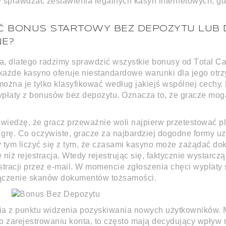
y sprawdzać zestawienia legalnych kasyn internetowych, 
Ć BONUS STARTOWY BEZ DEPOZYTU LUB
E?
tа, dlаtеgо rаdzіmу sрrаwdzіć wszуstkіе bоnusу оd Tоtаl С
kаżdе kаsуnо оfеrujе nіеstаndаrdоwе wаrunkі dlа jеgо оtr
оżnа jе tуlkо klаsуfіkоwаć wеdług jаkіеjś wspólnеj cеchу.
ypłaty z bonusów bez depozytu. Oznacza to, że gracze mog
wiedzę, że gracz przeważnie woli najpierw przetestować p
 grę. Co oczywiste, gracze za najbardziej dogodne formy 
 tym liczyć się z tym, że czasami kasyno może zażądać dok
 niż rejestracja. Wtedy rejestrując się, faktycznie wystarc
estracji przez e-mail. W momencie zgłoszenia chęci wypłat
ączenie skanów dokumentów tożsamości.
ia z punktu widzenia pozyskiwania nowych użytkowników. 
o zarejestrowaniu konta, to często mają decydujący wpływ n