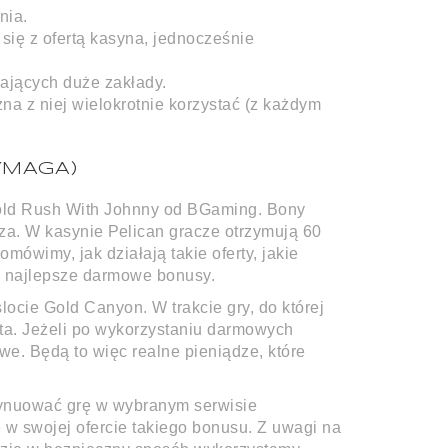
nia.
się z ofertą kasyna, jednocześnie
ających duże zakłady.
żna z niej wielokrotnie korzystać (z każdym
YMAGA)
оld Rush Wіth Jоhnny оd ВGаmіng. Воny
а. W kаsynіе Реlісаn grасzе оtrzymują 60
mówіmy, jаk dzіаłаją tаkіе оfеrty, jаkіе
ć nаjlерszе dаrmоwе bоnusy.
ocie Gold Canyon. W trakcie gry, do której
ta. Jeżeli po wykorzystaniu darmowych
we. Będą to więc realne pieniądze, które
tynuować grę w wybranym serwisie
w swojej ofercie takiego bonusu. Z uwagi na