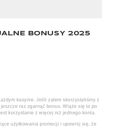
UALNE BONUSY 2025
ażdym kasynie. Jeśli zatem skorzystaliśmy z
by jeszcze raz zgarnąć bonus. Wiąże się to po
est korzystanie z więcej niż jednego konta.
ące użytkowania promocji i upewnij się, że