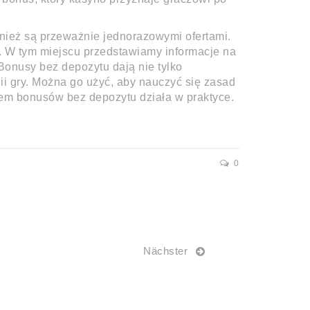
nież są przeważnie jednorazowymi ofertami.
y. W tym miejscu przedstawiamy informacje na
 Bonusy bez depozytu dają nie tylko
ii gry. Można go użyć, aby nauczyć się zasad
tem bonusów bez depozytu działa w praktyce.
0
Nächster