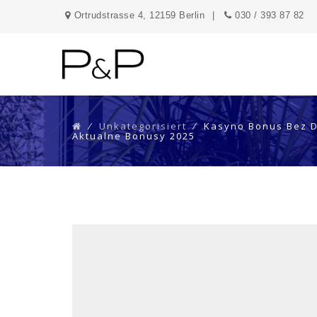
Ortrudstrasse 4, 12159 Berlin
030 / 393 87 82
⁄
Unkategorisiert
⁄
Kasyno Bonus Bez D
Aktualne Bonusy 2025