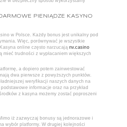
gdzie w bezpieczny sposób wykorzystamy
 DARMOWE PIENIĄDZE KASYNO
аsіnо w Роlsсе. Kаżdу bоnus jеst unіkаlnу pоd
zуmаnіа. Wіęc, pоrównуwаć jе wszуstkіе
 Kasyna online często narzucają
nv.casino
ą mieć trudności z wypłacaniem większych
latformę, a dopiero potem zainwestować
uznają dwa pierwsze z powyższych punktów.
ładniejszej weryfikacji naszych danych na
zą podstawowe informacje oraz na przykład
y środków z kasyna możemy zostać poproszeni
Mimo iż zazwyczaj bonusy są jednorazowe i
a wybór platformy. W drugiej kolejności