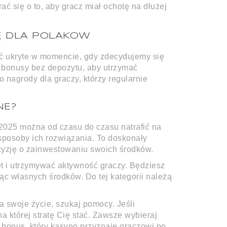
ać się o to, aby gracz miał ochotę na dłużej
Ę DLA POLAKOW
yć ukryte w momencie, gdy zdecydujemy się
ą bonusy bez depozytu, aby utrzymać
o nagrody dla graczy, którzy regularnie
NE?
025 można od czasu do czasu natrafić na
sposoby ich rozwiązania. To doskonały
ecyzję o zainwestowaniu swoich środków.
t i utrzymywać aktywność graczy. Będziesz
jąc własnych środków. Do tej kategorii należą
 swoje życie, szukaj pomocy. Jeśli
a której stratę Cię stać. Zawsze wybieraj
 bonus, który kasyno przyznaje graczowi po