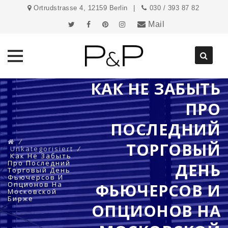
Ortrudstrasse 4, 12159 Berlin
030 / 393 87 82
Mail
КАК НЕ ЗАБЫТЬ
Direkt
zum
ПРО
Inhalt
ПОСЛЕДНИЙ
⁄
ТОРГОВЫЙ
Unkategorisiert
⁄
Как Не Забыть
Про Последний
ДЕНЬ
Торговый День
Фьючерсов И
Опционов На
ФЬЮЧЕРСОВ И
Московской
Бирже
ОПЦИОНОВ НА